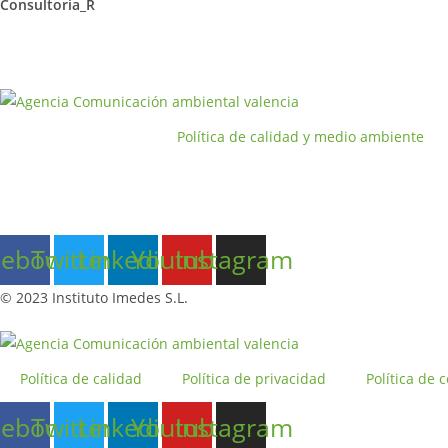
Consultoria_R
Política de calidad y medio ambiente
cebook
Twitter
Linkedin
Youtube
Instagram
© 2023 Instituto Imedes S.L.
Política de calidad
Política de privacidad
Política de 
cebook
Twitter
Linkedin
Youtube
Instagram