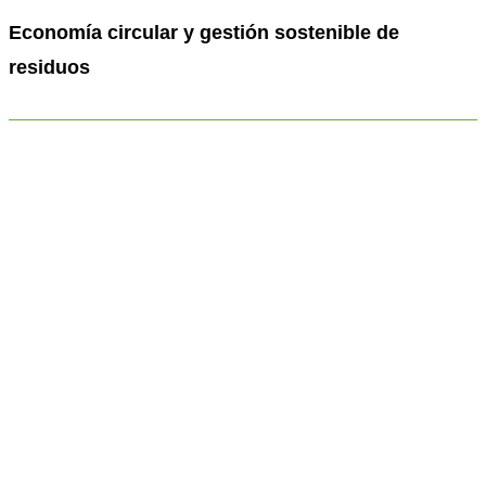
Economía circular y gestión sostenible de
residuos
HACEMOS
HACEMOS
Economía circular y gestión sostenible de residuos
Formación ambiental y desarrollo económico