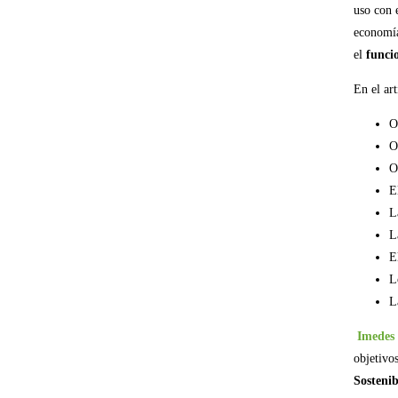
uso con 
economía
el
funci
En el art
O
O
O
E
L
L
E
L
L
Imedes
objetivo
Sostenib