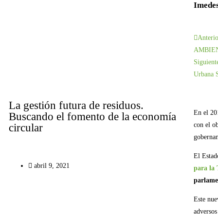
Imede
Anterio
AMBIEN
Siguient
Urbana 
La gestión futura de residuos.
En el 20
Buscando el fomento de la economía
con el o
circular
gobernan
El Estad
abril 9, 2021
para la
parlame
Este nue
adversos