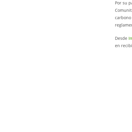
Por su p
Comunita
carbono 
reglame
Desde
I
en recib