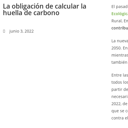
La obligación de calcular la
El pasad
huella de carbono
Ecológic
Rural, E
contribu
junio 3, 2022
La nueva
2050. En
mientras
también
Entre la
todos lo
partir d
necesari
2022, de
que se c
contra e