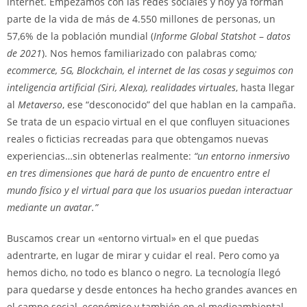
internet. Empezamos con las redes sociales y hoy ya forman
parte de la vida de más de 4.550 millones de personas, un
57,6% de la población mundial (
Informe Global Statshot
–
datos
de 2021
). Nos hemos familiarizado con palabras como
;
ecommerce, 5G, Blockchain, el internet de las cosas y seguimos con
inteligencia artificial (Siri, Alexa), realidades virtuales
, hasta llegar
al
Metaverso
, ese “desconocido” del que hablan en la campaña.
Se trata de un espacio virtual en el que confluyen situaciones
reales o ficticias recreadas para que obtengamos nuevas
experiencias…sin obtenerlas realmente:
“un entorno inmersivo
en tres dimensiones que hará de punto de encuentro entre el
mundo físico y el virtual para que los usuarios puedan interactuar
mediante un avatar.”
Buscamos crear un «entorno virtual» en el que puedas
adentrarte, en lugar de mirar y cuidar el real. Pero como ya
hemos dicho, no todo es blanco o negro. La tecnología llegó
para quedarse y desde entonces ha hecho grandes avances en
el campo social, económico y también en el medioambiental,