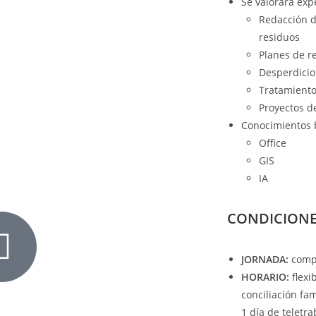
Se valorará exp
Redacción d
residuos
Planes de r
Desperdicio
Tratamiento
Proyectos d
Conocimientos 
Office
GIS
IA
CONDICIONE
JORNADA:
compl
HORARIO:
flexi
conciliación fam
1 día de teletr