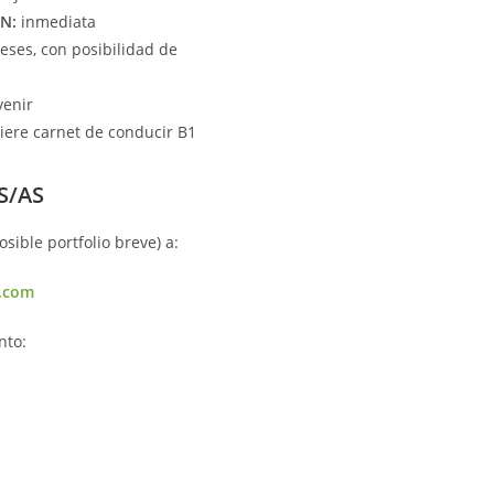
N:
inmediata
ses, con posibilidad de
venir
iere carnet de conducir B1
S/AS
posible portfolio breve) a:
.com
nto: