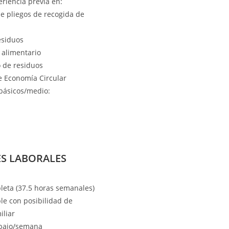
eriencia previa en:
e pliegos de recogida de
esiduos
 alimentario
 de residuos
e Economía Circular
básicos/medio:
S LABORALES
eta (37.5 horas semanales)
ble con posibilidad de
iliar
abajo/semana