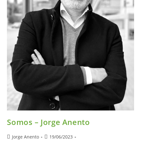
Somos – Jorge Anento
Autor
Publicación
Jorge Anento
19/06/2023