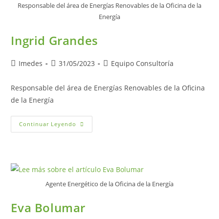
Responsable del área de Energías Renovables de la Oficina de la
Energía
Ingrid Grandes
Autor
Publicación
Categoría
Imedes
31/05/2023
Equipo Consultoría
de
de
de
la
la
la
Responsable del área de Energías Renovables de la Oficina
entrada:
entrada:
entrada:
de la Energía
Ingrid
Continuar Leyendo
Grandes
Agente Energético de la Oficina de la Energía
Eva Bolumar