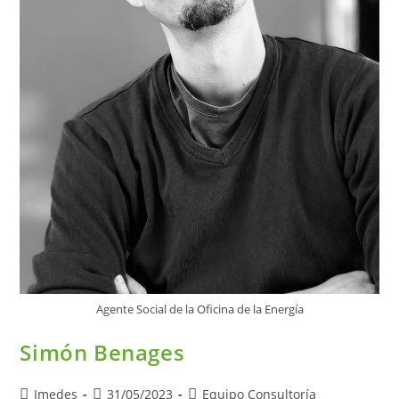
Agente Social de la Oficina de la Energía
Simón Benages
Autor
Publicación
Categoría
Imedes
31/05/2023
Equipo Consultoría