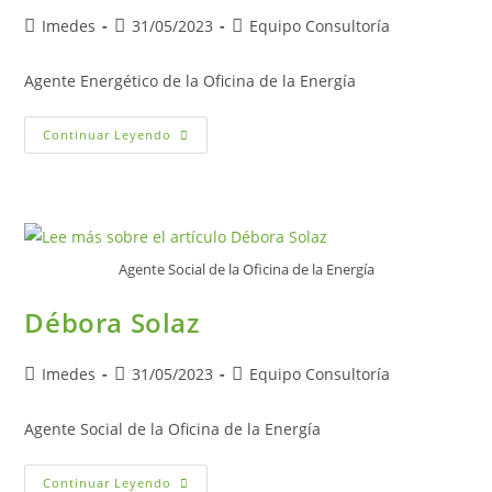
Autor
Publicación
Categoría
Imedes
31/05/2023
Equipo Consultoría
de
de
de
la
la
la
Agente Energético de la Oficina de la Energía
entrada:
entrada:
entrada:
Eva
Continuar Leyendo
Bolumar
Agente Social de la Oficina de la Energía
Débora Solaz
Autor
Publicación
Categoría
Imedes
31/05/2023
Equipo Consultoría
de
de
de
la
la
la
Agente Social de la Oficina de la Energía
entrada:
entrada:
entrada:
Débora
Continuar Leyendo