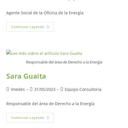
de
de
de
la
la
la
Agente Social de la Oficina de la Energía
entrada:
entrada:
entrada:
Simón
Continuar Leyendo
Benages
Responsable del área de Derecho a la Energía
Sara Guaita
Autor
Publicación
Categoría
Imedes
31/05/2023
Equipo Consultoría
de
de
de
la
la
la
Responsable del área de Derecho a la Energía
entrada:
entrada:
entrada:
Sara
Continuar Leyendo
Guaita