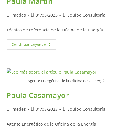
Paula Martín
Autor
Publicación
Categoría
Imedes
31/05/2023
Equipo Consultoría
de
de
de
la
la
la
Técnico de referencia de la Oficina de la Energía
entrada:
entrada:
entrada:
Paula
Continuar Leyendo
Martín
Agente Energético de la Oficina de la Energía
Paula Casamayor
Autor
Publicación
Categoría
Imedes
31/05/2023
Equipo Consultoría
de
de
de
la
la
la
Agente Energético de la Oficina de la Energía
entrada:
entrada:
entrada: