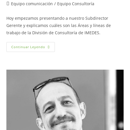
de
de
Categoría
Equipo comunicación
/
Equipo Consultoría
la
la
de
entrada:
entrada:
la
Hoy empezamos presentando a nuestro Subdirector
entrada:
Gerente y explicamos cuáles son las Áreas y líneas de
trabajo de la División de Consultoría de IMEDES.
Somos
Continuar Leyendo
–
Jorge
Anento