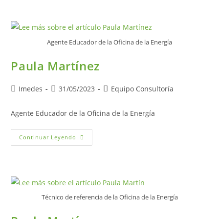
Agente Educador de la Oficina de la Energía
Paula Martínez
Autor
Publicación
Categoría
Imedes
31/05/2023
Equipo Consultoría
de
de
de
la
la
la
Agente Educador de la Oficina de la Energía
entrada:
entrada:
entrada:
Paula
Continuar Leyendo
Martínez
Técnico de referencia de la Oficina de la Energía