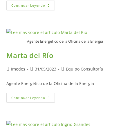
Paula
Continuar Leyendo
Casamayor
Agente Energético de la Oficina de la Energía
Marta del Río
Autor
Publicación
Categoría
Imedes
31/05/2023
Equipo Consultoría
de
de
de
la
la
la
Agente Energético de la Oficina de la Energía
entrada:
entrada:
entrada:
Marta
Continuar Leyendo
Del
Río