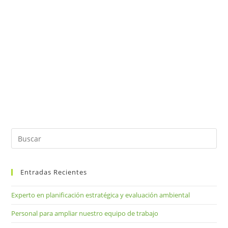
Pul
Es
par
Entradas Recientes
cer
el
Experto en planificación estratégica y evaluación ambiental
pan
de
Personal para ampliar nuestro equipo de trabajo
bú