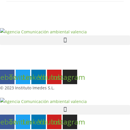
cebook
Twitter
Linkedin
Youtube
Instagram
© 2023 Instituto Imedes S.L.
cebook
Twitter
Linkedin
Youtube
Instagram